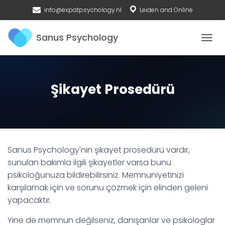
info@expatpsychology.nl
Leiden and Online
MENÜY
Şikayet Prosedürü
Sanus Psychology'nin şikayet prosedürü vardır,
sunulan bakımla ilgili şikayetler varsa bunu
psikoloğunuza bildirebilirsiniz. Memnuniyetinizi
karşılamak için ve sorunu çözmek için elinden geleni
yapacaktır.
Yine de memnun değilseniz, danışanlar ve psikologlar