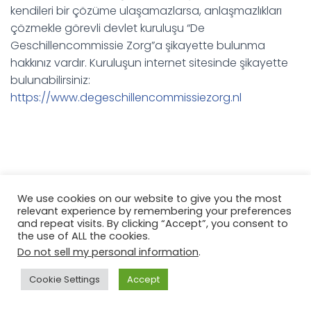
kendileri bir çözüme ulaşamazlarsa, anlaşmazlıkları
çözmekle görevli devlet kuruluşu “De
Geschillencommissie Zorg”a şikayette bulunma
hakkınız vardır. Kuruluşun internet sitesinde şikayette
bulunabilirsiniz:
https://www.degeschillencommissiezorg.nl
We use cookies on our website to give you the most
relevant experience by remembering your preferences
Genel Koşullar
Gizlilik Bildirimi
Şikayet Prosedürü
and repeat visits. By clicking “Accept”, you consent to
the use of ALL the cookies.
Yararlı Linkler
KVK: 84923601
Do not sell my personal information
.
Hestia | Geliştirici:
ThemeIsle
Cookie Settings
Accept