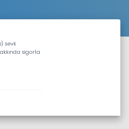
s
) sevk
hakkında sigorta