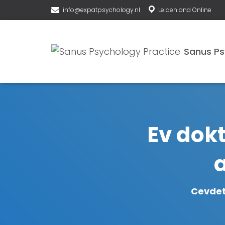
info@expatpsychology.nl
Leiden and Online
Ev dok
Cevdet