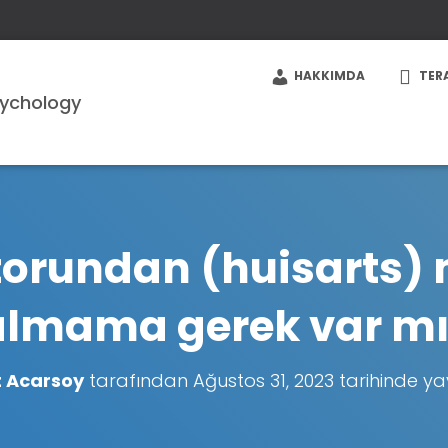
HAKKIMDA
TER
torundan (huisarts)
almama gerek var mı
 Acarsoy
tarafından
Ağustos 31, 2023
tarihinde ya