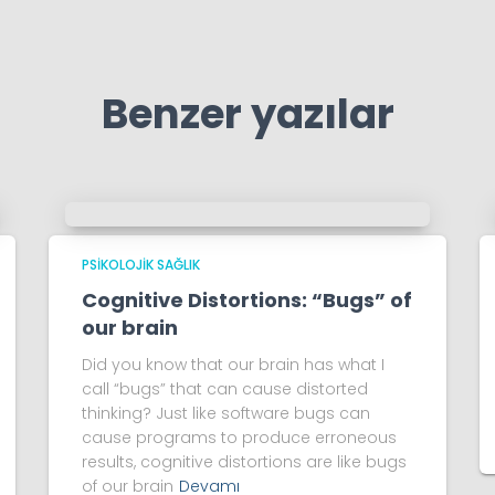
Benzer yazılar
PSIKOLOJIK SAĞLIK
Cognitive Distortions: “Bugs” of
our brain
Did you know that our brain has what I
call “bugs” that can cause distorted
thinking? Just like software bugs can
cause programs to produce erroneous
results, cognitive distortions are like bugs
of our brain
Devamı