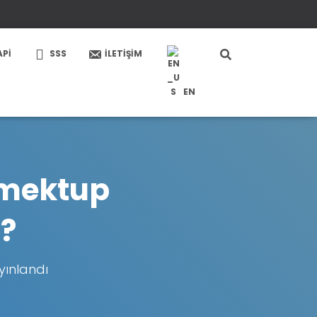
API
SSS
İLETIŞIM
EN
 mektup
?
yınlandı